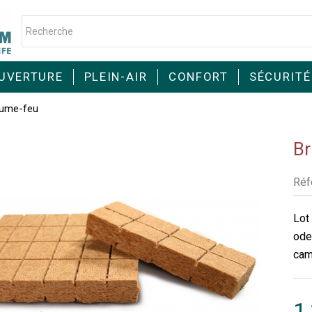
UVERTURE
PLEIN-AIR
CONFORT
SÉCURITÉ
lume-feu
Br
Réf
Lot
ode
camp
1