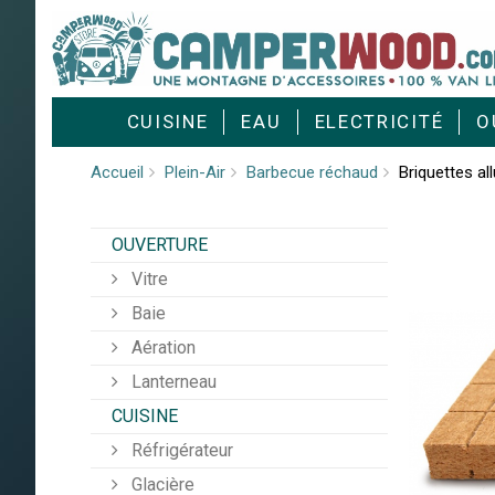
Cookies management panel
CUISINE
EAU
ELECTRICITÉ
O
Accueil
Plein-Air
Barbecue réchaud
Briquettes al
OUVERTURE
Vitre
Baie
Aération
Lanterneau
CUISINE
Réfrigérateur
Glacière