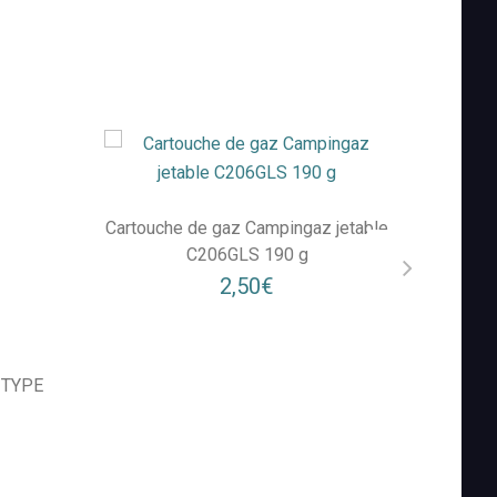
Cartouche de gaz Campingaz jetable
Cartou
C206GLS 190 g
2,50€
z TYPE