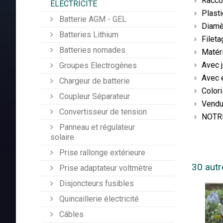
Raccor
ÉLECTRICITÉ
Plasti
Batterie AGM - GEL
Diamè
Batteries Lithium
Fileta
Batteries nomades
Matéri
Avec j
Groupes Electrogènes
Avec é
Chargeur de batterie
Colori
Coupleur Séparateur
Vendu 
Convertisseur de tension
NOTRE 
Panneau et régulateur
solaire
Prise rallonge extérieure
30 autr
Prise adaptateur voltmètre
Disjoncteurs fusibles
Quincaillerie électricité
Câbles