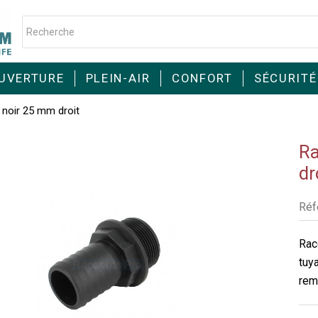
UVERTURE
PLEIN-AIR
CONFORT
SÉCURITÉ
noir 25 mm droit
Ra
dr
Réf
Rac
tuy
rem