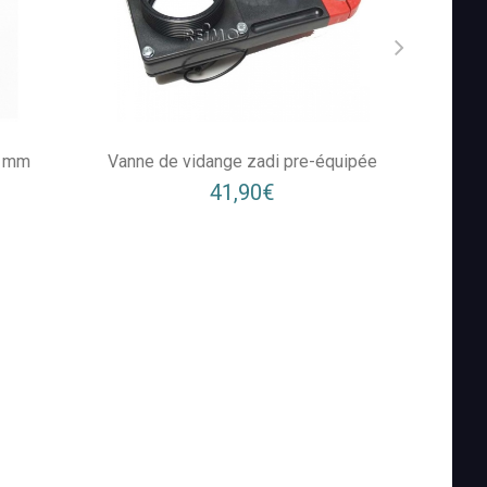
0 mm
Vanne de vidange zadi pre-équipée
Racc
41,90€