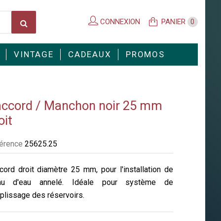
CONNEXION
PANIER
0
VINTAGE
CADEAUX
PROMOS
ccord / Manchon noir 25 mm
oit
érence
25625.25
cord droit diamètre 25 mm, pour l'installation de
au d'eau annelé. Idéale pour système de
plissage des réservoirs.