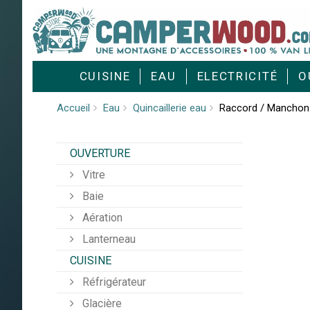
Cookies management panel
CUISINE
EAU
ELECTRICITÉ
O
Accueil
Eau
Quincaillerie eau
Raccord / Manchon 
OUVERTURE
Vitre
Baie
Aération
Lanterneau
CUISINE
Réfrigérateur
Glacière