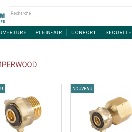
UVERTURE
PLEIN-AIR
CONFORT
SÉCURITÉ
MPERWOOD
AU
NOUVEAU