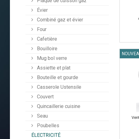
Plaque de cuisson gaz
Évier
Combiné gaz et évier
Four
Cafetière
Bouilloire
NOUVE
Mug bol verre
Assiette et plat
Bouteille et gourde
Casserole Ustensile
Couvert
Quincaillerie cuisine
Seau
Vent
Poubelles
ÉLECTRICITÉ