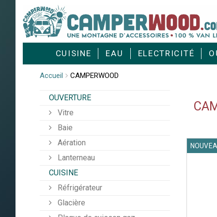
Cookies management panel
CUISINE
EAU
ELECTRICITÉ
O
Accueil
CAMPERWOOD
OUVERTURE
CA
Vitre
Baie
Aération
NOUVE
Lanterneau
CUISINE
Réfrigérateur
Glacière