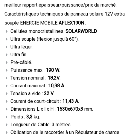
meilleur rapport épaisseur/puissance/prix du marché.
Caractéristiques techniques du panneau solaire 12V extra
souple ENERGIE MOBILE
AFLEX190N
:
Cellules monocristallines.
SOLARWORLD
Ultra souple (flexion jusqu'à 60°).
Ultra léger.
Ultra fin.
Pré-câblé.
Puissance max :
190
W
.
Tension nominal :
18,2V
.
Courant maximal :
10,98
A
.
Tension à vide :
22 V
.
Courant de court-circuit :
11,43 A.
Dimensions L x l x H :
1530
x670x3
mm.
Poids :
3,3
kg.
Longueur de Câble: 3 mètres.
Obligation de le raccorder à un Régulateur de charge