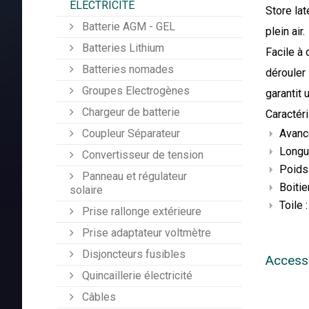
ÉLECTRICITÉ
Store lat
Batterie AGM - GEL
plein air.
Batteries Lithium
Facile à 
Batteries nomades
dérouler 
Groupes Electrogènes
garantit 
Chargeur de batterie
Caractér
Avanc
Coupleur Séparateur
Longu
Convertisseur de tension
Poids 
Panneau et régulateur
Boitier
solaire
Toile 
Prise rallonge extérieure
Prise adaptateur voltmètre
Disjoncteurs fusibles
Access
Quincaillerie électricité
Câbles