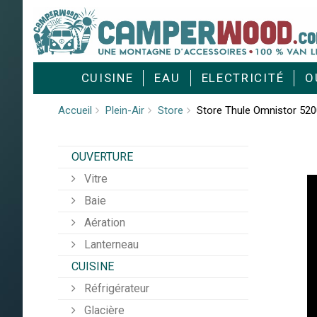
Cookies management panel
CUISINE
EAU
ELECTRICITÉ
O
Accueil
Plein-Air
Store
Store Thule Omnistor 520
OUVERTURE
Vitre
Baie
Aération
Lanterneau
CUISINE
Réfrigérateur
Glacière