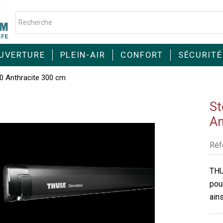
UVERTURE
PLEIN-AIR
CONFORT
SÉCURITÉ
0 Anthracite 300 cm
St
An
Réf
THU
pou
ains