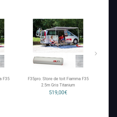
ma F35
F35pro. Store de toit Fiamma F35
F35pr
2.5m Gris Titanium
519,00€