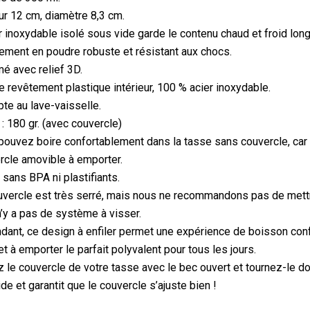
r 12 cm, diamètre 8,3 cm.
r inoxydable isolé sous vide garde le contenu chaud et froid lon
ement en poudre robuste et résistant aux chocs.
é avec relief 3D.
 revêtement plastique intérieur, 100 % acier inoxydable.
te au lave-vaisselle.
: 180 gr. (avec couvercle)
ouvez boire confortablement dans la tasse sans couvercle, car el
rcle amovible à emporter.
sans BPA ni plastifiants.
vercle est très serré, mais nous ne recommandons pas de mettre
 n’y a pas de système à visser.
ant, ce design à enfiler permet une expérience de boisson con
t à emporter le parfait polyvalent pour tous les jours.
 le couvercle de votre tasse avec le bec ouvert et tournez-le do
ide et garantit que le couvercle s’ajuste bien !