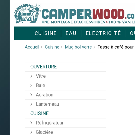
Cookies management panel
CUISINE
EAU
ELECTRICITÉ
O
Accueil
Cuisine
Mug bol verre
Tasse à café pour
OUVERTURE
Vitre
Baie
Aération
Lanterneau
CUISINE
Réfrigérateur
Glacière