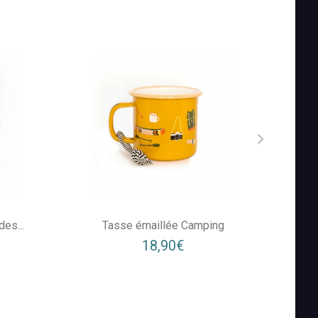
es...
Tasse émaillée Camping
Bo
18,90€