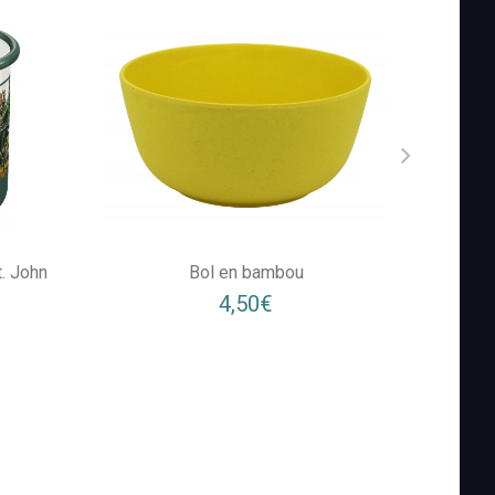
t. John
Bol en bambou
Mug Ta
4,50€