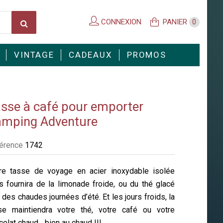
CONNEXION
PANIER
0
VINTAGE
CADEAUX
PROMOS
sse à café pour emporter
mping Adventure
érence
1742
re tasse de voyage en acier inoxydable isolée
s fournira de la limonade froide, ou du thé glacé
 des chaudes journées d’été. Et les jours froids, la
se maintiendra votre thé, votre café ou votre
olat chaud... bien au chaud !!!