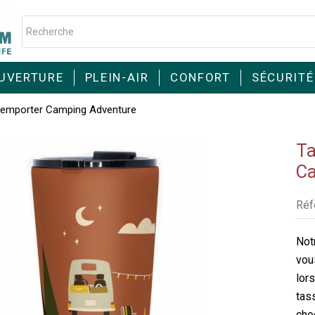
UVERTURE
PLEIN-AIR
CONFORT
SÉCURITÉ
 emporter Camping Adventure
Ta
Ca
Réf
Not
vou
lors
tas
choc