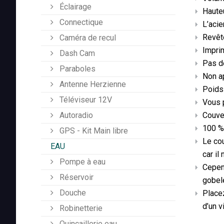
Éclairage
Hauteu
Connectique
L’acie
Revêt
Caméra de recul
Imprim
Dash Cam
Pas de
Paraboles
Non ap
Antenne Herzienne
Poids 
Téléviseur 12V
Vous p
Autoradio
Couve
100 % 
GPS - Kit Main libre
Le cou
EAU
car il
Pompe à eau
Cepend
Réservoir
gobele
Douche
Placez
d’un v
Robinetterie
Quincaillerie eau