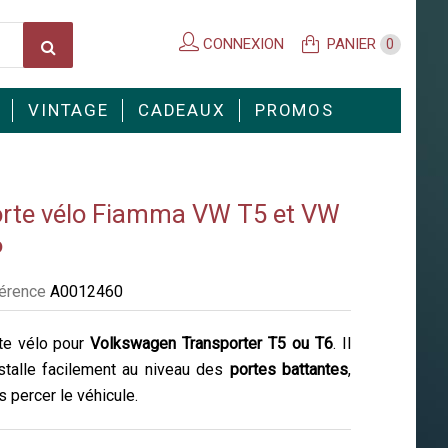
CONNEXION
PANIER
0
VINTAGE
CADEAUX
PROMOS
rte vélo Fiamma VW T5 et VW
6
érence
A0012460
te vélo pour
Volkswagen Transporter T5 ou T6
. Il
nstalle facilement au niveau des
portes battantes
,
s percer le véhicule.