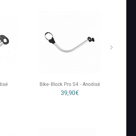
disé
Bike-Block Pro S4 - Anodisé
Bik
39,90€