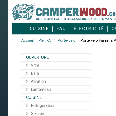
Cookies management panel
CUISINE
EAU
ELECTRICITÉ
O
Accueil
Plein-Air
Porte-vélo
Porte vélo Fiamma 
OUVERTURE
Vitre
Baie
Aération
Lanterneau
CUISINE
Réfrigérateur
Glacière