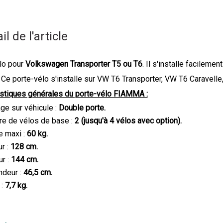
il de l'article
lo pour
Volkswagen Transporter T5 ou T6
. Il s'installe facileme
 Ce porte-vélo s'installe sur VW T6 Transporter, VW T6 Caravell
istiques générales du porte-vélo FIAMMA :
ge sur véhicule :
Double porte.
e de vélos de base :
2 (jusqu'à 4 vélos avec option).
e maxi :
60 kg.
r :
128 cm.
r :
144 cm.
ndeur :
46,5 cm.
 :
7,7 kg.