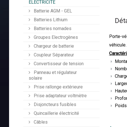
ÉLECTRICITÉ
Batterie AGM - GEL
Déta
Batteries Lithium
Batteries nomades
Porte-vé
Groupes Electrogènes
véhicule.
Chargeur de batterie
Caractér
Coupleur Séparateur
Monta
Convertisseur de tension
Nombr
Panneau et régulateur
Charg
solaire
Largeu
Prise rallonge extérieure
Hauteu
Prise adaptateur voltmètre
Profo
Disjoncteurs fusibles
Poids
Quincaillerie électricité
Câbles