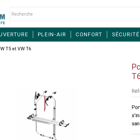
UVERTURE
PLEIN-AIR
CONFORT
SÉCURITÉ
VW T5 et VW T6
Po
T
Réf
Por
s'i
san