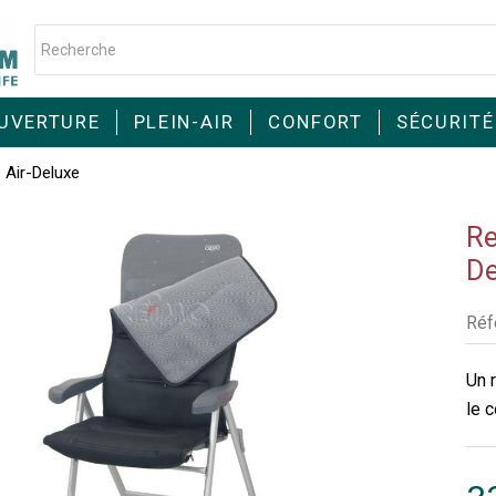
UVERTURE
PLEIN-AIR
CONFORT
SÉCURITÉ
 Air-Deluxe
Re
De
Réf
Un 
le 